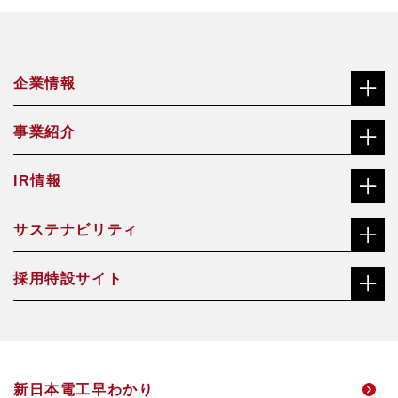
企業情報
事業紹介
社長メッセージ（ごあいさつ）
IR情報
合金鉄事業
経営理念
サステナビリティ
株主・投資家の皆さまへ
機能材料事業
沿革
採用特設サイト
社長メッセージ（ごあいさつ）
株価チャート
焼却灰資源化事業
会社概要・役員一覧
総合職サイト
サステナビリティ経営方針・推進体制
中長期経営計画
アクアソリューション事業
事業所一覧
新日本電工早わかり
高校生・技能職サイト