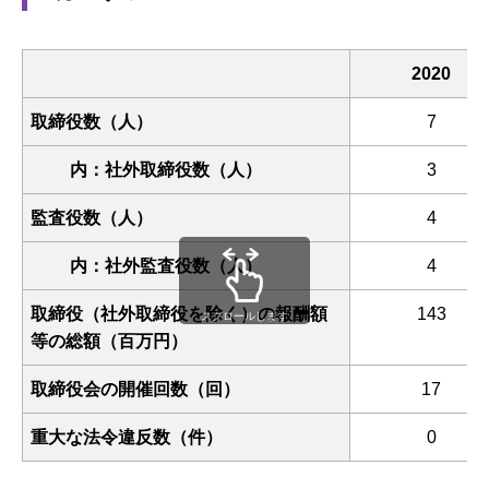
2020
取締役数（人）
7
内：社外取締役数（人）
3
監査役数（人）
4
内：社外監査役数（人）
4
取締役（社外取締役を除く）の報酬額
143
スクロールします
等の総額（百万円）
取締役会の開催回数（回）
17
重大な法令違反数（件）
0