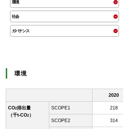
環境
社会
ガバナンス
環境
2020
CO
排出量
SCOPE1
218
2
（千t-CO
）
2
SCOPE2
314