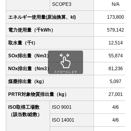
SCOPE3
N/A
エネルギー使用量(原油換算、kl)
173,800
電力使用量（千kWh）
579,142
取水量（千t）
12,514
SOx排出量（Nm3）
55,874
NOx排出量（Nm3）
81,236
スクロールします
煤塵排出量（kg）
5,097
PRTR対象物質排出量（kg）
27,001
ISO取得工場数
ISO 9001
4/6
（該当数/総数）
ISO 14001
4/6