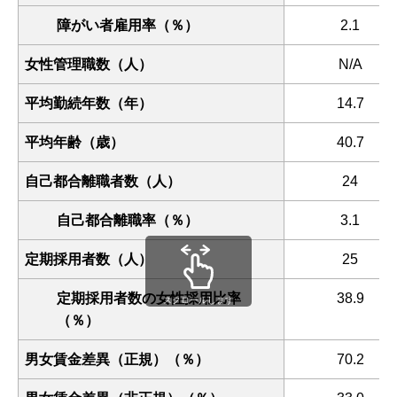
障がい者雇用率（％）
2.1
女性管理職数（人）
N/A
平均勤続年数（年）
14.7
平均年齢（歳）
40.7
自己都合離職者数（人）
24
自己都合離職率（％）
3.1
定期採用者数（人）
25
定期採用者数の女性採用比率
38.9
スクロールします
（％）
男女賃金差異（正規）（％）
70.2