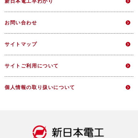
新日本電工早わかり
高校生・技能職サイト
マテリアリティ
個人投資家のみなさまへ
電力事業
グループ企業
お問い合わせ
環境
IRニュース
研究開発
サイトマップ
DX
IRメール配信
サイトご利用について
人的資本経営
財務ハイライト
個人情報の取り扱いについて
社会
IRライブラリ
ガバナンス
株式情報
データ一覧
IRカレンダー