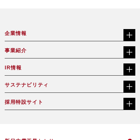
企業情報
事業紹介
社長メッセージ（ごあいさつ）
IR情報
合金鉄事業
経営理念
サステナビリティ
株主・投資家の皆さまへ
機能材料事業
沿革
採用特設サイト
社長メッセージ（ごあいさつ）
株価チャート
焼却灰資源化事業
会社概要・役員一覧
総合職サイト
サステナビリティ経営方針・推進体制
中長期経営計画
アクアソリューション事業
事業所一覧