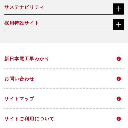
サステナビリティ
株主・投資家の皆さまへ
機能材料事業
沿革
採用特設サイト
社長メッセージ（ごあいさつ）
株価チャート
焼却灰資源化事業
会社概要・役員一覧
総合職サイト
サステナビリティ経営方針・推進体制
中長期経営計画
アクアソリューション事業
事業所一覧
新日本電工早わかり
高校生・技能職サイト
マテリアリティ
個人投資家のみなさまへ
電力事業
グループ企業
お問い合わせ
環境
IRニュース
研究開発
サイトマップ
DX
IRメール配信
サイトご利用について
人的資本経営
財務ハイライト