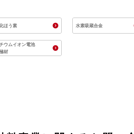
化ほう素
水素吸蔵合金
チウムイオン電池
極材