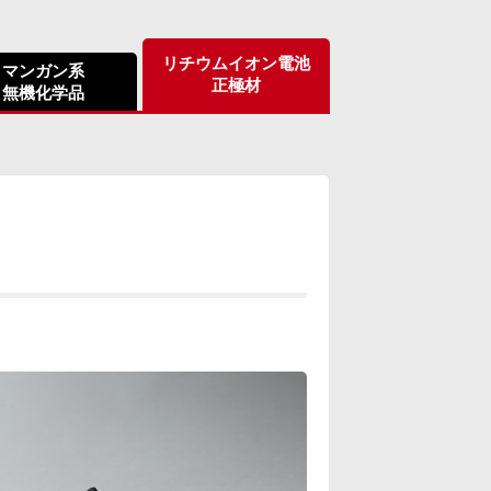
リチウムイオン電池
マンガン系
正極材
無機化学品