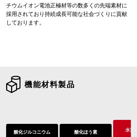
チウムイオン電池正極材等の数多くの先端素材に
採用されており持続成長可能な社会づくりに貢献
しております。
機能材料製品
水素
酸化ジルコニウム
酸化ほう素