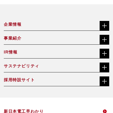
企業情報
事業紹介
社長メッセージ（ごあいさつ）
IR情報
合金鉄事業
経営理念
サステナビリティ
株主・投資家の皆さまへ
機能材料事業
沿革
採用特設サイト
社長メッセージ（ごあいさつ）
株価チャート
焼却灰資源化事業
会社概要・役員一覧
総合職サイト
サステナビリティ経営方針・推進体制
中長期経営計画
アクアソリューション事業
事業所一覧
新日本電工早わかり
高校生・技能職サイト