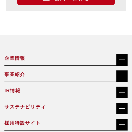
企業情報
事業紹介
社長メッセージ（ごあいさつ）
IR情報
合金鉄事業
経営理念
サステナビリティ
株主・投資家の皆さまへ
機能材料事業
沿革
採用特設サイト
社長メッセージ（ごあいさつ）
株価チャート