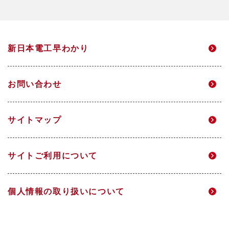
焼却灰資源化事業
会社概要・役員一覧
総合職サイト
サステナビリティ経営方針・推進体制
中長期経営計画
アクアソリューション事業
事業所一覧
新日本電工早わかり
高校生・技能職サイト
マテリアリティ
個人投資家のみなさまへ
電力事業
グループ企業
お問い合わせ
環境
IRニュース
研究開発
サイトマップ
DX
IRメール配信
サイトご利用について
人的資本経営
財務ハイライト
個人情報の取り扱いについて
社会
IRライブラリ