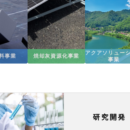
アクアソリュー
料事業
焼却灰資源化事業
事業
研究開発