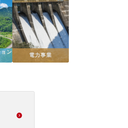
ション
電力事業